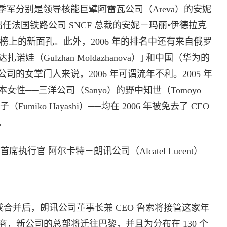
军分别是领导核能巨擘阿雷瓦公司（Areva）的安妮
和最近出任法国铁路公司 SNCF 总裁的安妮－玛丽•伊德拉克
也是排行榜上的新面孔。此外，2006 年的排名中还有来自俄罗
尔达扎诺娃（Gulzhan Moldazhanova）] 和中国（华为的
的女掌门人来说，2006 年可谓流年不利。2005 年
本女性──三洋公司（Sanyo）的野中知世（Tomoyo
Fumiko Hayashi）──均在 2006 年被免去了 CEO
。
） 首席执行官 阿尔卡特－朗讯公司（Alcatel Lucent）
成合并后，朗讯公司董事长兼 CEO 鲁索将接管这家年
产商，新公司的总部将迁往巴黎，并且为分布在 130 个