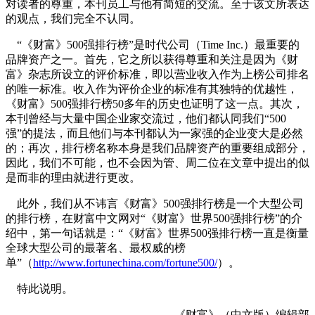
对读者的尊重，本刊员工与他有简短的交流。至于该文所表达
的观点，我们完全不认同。
“《财富》500强排行榜”是时代公司（Time Inc.）最重要的
品牌资产之一。首先，它之所以获得尊重和关注是因为《财
富》杂志所设立的评价标准，即以营业收入作为上榜公司排名
的唯一标准。收入作为评价企业的标准有其独特的优越性，
《财富》500强排行榜50多年的历史也证明了这一点。其次，
本刊曾经与大量中国企业家交流过，他们都认同我们“500
强”的提法，而且他们与本刊都认为一家强的企业变大是必然
的；再次，排行榜名称本身是我们品牌资产的重要组成部分，
因此，我们不可能，也不会因为管、周二位在文章中提出的似
是而非的理由就进行更改。
此外，我们从不讳言《财富》500强排行榜是一个大型公司
的排行榜，在财富中文网对“《财富》世界500强排行榜”的介
绍中，第一句话就是：“《财富》世界500强排行榜一直是衡量
全球大型公司的最著名、最权威的榜
单”（
http://www.fortunechina.com/fortune500/
）。
特此说明。
《财富》（中文版）编辑部