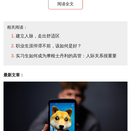
阅读全文
人就会觉得他们也得这样做。最终，所有人都会得到
更多的东西。
相关阅读：
“人生在世的状态很奇怪。我们每个人都是短暂的过
建立人脉，走出舒适区
客，但不知为什么，有时似乎又在揣度其中的目的。
职业生涯停滞不前，该如何是好？
不过，从日常生活的角度而言，我们确知一点，那就
实习生如何成为摩根士丹利的高管：人际关系很重要
是人是为了别人而活着。”
最新文章：
——阿尔伯特·爱因斯坦
没有什么独立存在的事物，人们之间的关系就更不用
说了。我们这个时代的繁荣靠的就是相互联系，领英
的二、三级联系人图示就是例证。最善于处理人际关
系的人把这样的关系理解为相互需要，进而投入所需