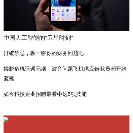
的时间和精力来建立互信，这样的关系最终将使双方
受益。当有人说他们“通过发展人际关系取得成功”，
那就意味着他们支持动态的互惠型价值交换，并有策
中国人工智能的“卫星时刻”
略地借助人际关系走到了目前的位置。
打破禁忌，聊一聊你的财务问题吧
“财富青睐勇者。”
摆脱危机遥遥无期，波音问题飞机供应链裁员潮开始
——维吉尔
蔓延
不要把发展人际关系视为必要之恶，相反，要把它看
如今科技企业招聘最看中这5项技能
成展示真我的练习机会。想象一下，站在一屋子陌生
人中间让你感到不适，这时有人走过来和你说话，让
你几乎立刻就完全放松下来。要成为能让别人放松的
人，无论谁独处一隅，都要积极地走上前去。最坏情