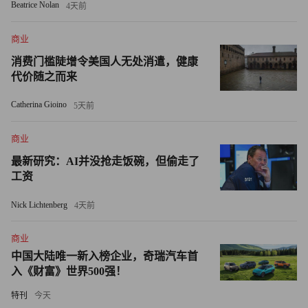
动。
Beatrice Nolan
4天前
不过也有例外，微软日本公司（Microsoft Japan）曾经在
商业
2019年实行过每周四天工作制，结果发现用电成本有所降
消费门槛陡增令美国人无处消遣，健康
低，而公司生产力提升了40%。
代价随之而来
Catherina Gioino
5天前
今年早些时候，西班牙政府同意让少数感兴趣的公司试行每
天四天工作制。为此，西班牙政府还专门向该项目拨款约
商业
6,000万美元。
最新研究：AI并没抢走饭碗，但偷走了
工资
冰岛智库Alda在今年6月发表的一份报告显示，冰岛在每周
四天工作制方面比其他任何地方都更有经验，并且大多数工
Nick Lichtenberg
4天前
人都签订了缩短工作时间的合同。两项总共有1%的冰岛劳
动人口参与的试验发现，缩短工作时间后员工的幸福感增
商业
中国大陆唯一新入榜企业，奇瑞汽车首
加，倦怠感减少，而生产力提升或保持不变。想要说服你的
入《财富》世界500强！
老板实行每周四天工作制？那么这些信息应该会对你有所帮
助。
特刊
今天