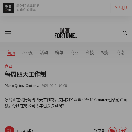
最好的商业评论
立即打开
来自你的洞察
首页
500强
活动
榜单
商业
科技
视频
商潮
商业
每周四天工作制
Marco Quiroz-Gutierrez
2021-09-01 09:00
冰岛正在试行每周四天工作制。美国知名众筹平台 Kickstarter 也依葫芦画
瓢。你所在的公司今年也会尝鲜吗？
Plus(
0
条)
分享到