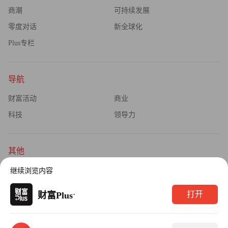
商潮
可持续发展
零度对话
新全球化
Plus专栏
导航
财富活动
商业
科技
领导力
其他
杂志订阅
公司介绍
继续浏览内容
隐私政策
广告业务
·
打开
财富Plus
Copyright © 2026财富媒体知识产权有限公司