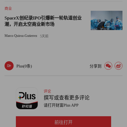
译者：郑立飞
商业
SpaceX创纪录IPO引爆新一轮轨道创业
潮，开启太空商业新市场
Marco Quiroz-Gutierrez
5天前
Plus(
0
条)
分享到
评论
撰写或查看更多评论
请打开财富Plus APP
前往打开