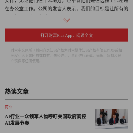
安排，无论他们在什么地方，也不管他们是在远程工作还是
在办公室工作。公司的发言人表示，我们的目标是让所有的
员工每周工作32小时。
位于新西兰的房产遗产规划服务公司Perpetual Guardian在实
打开财富Plus App，阅读全文
行缩短工作周后取得了巨大成功，于是公司的创始人安德鲁
·巴恩斯（Andrew Barnes）和同伴夏洛特·洛克哈特
财富中文网所刊载内容之知识产权为财富媒体知识产权有限公司及/或相
关权利人专属所有或持有。未经许可，禁止进行转载、摘编、复制及建
（Charlotte Lockhart）共同创办了非盈利机构4 Day Week
立镜像等任何使用。
Global。该机构为有意缩短工作周的公司充当“引路人”的角
色，组织相关研究和网络研讨会，帮助每家公司设计自己的
缩短工作周。
热读文章
各家公司的方案各异，可能是每周四天，每天八小时；或者
是每周五天，每天不足八小时。
商业
AI行业一众领军人物呼吁美国政府调控
虽然联合利华（Unil-ever）和Shake Shack等少数公司已经试
AI发展节奏
用了每周四天工作制，但是大部分的大企业目前仍然按兵不