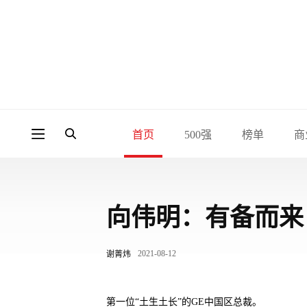
首页
500强
榜单
商
向伟明：有备而来
2021-08-12
谢菁炜
第一位“土生土长”的GE中国区总裁。