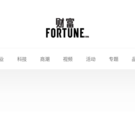
业
科技
商潮
视频
活动
专题