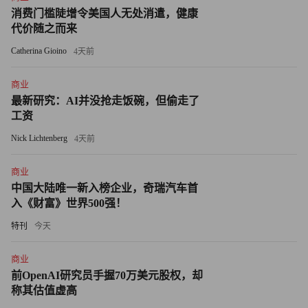
审校：汪皓
消费门槛陡增令美国人无处消遣，健康
代价随之而来
Catherina Gioino
4天前
商业
最新研究：AI并没抢走饭碗，但偷走了
工资
Nick Lichtenberg
4天前
商业
中国大陆唯一新入榜企业，奇瑞汽车首
入《财富》世界500强！
特刊
今天
商业
前OpenAI研究员手握70万美元股权，却
称其估值虚高