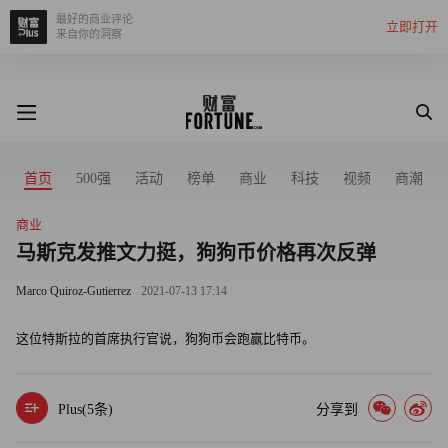
最好的商业评论
立即打开
来自你的洞察
首页
500强
活动
榜单
商业
科技
视频
商潮
商业
马斯克发推文力挺，狗狗币价格再次反弹
Marco Quiroz-Gutierrez
2021-07-13 17:14
这位特斯拉的首席执行官说，狗狗币会跑嬴比特币。
Plus(
5
条)
分享到