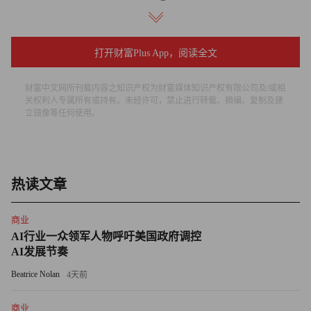
他补充说，在交易方面，狗狗币与比特币和以太币都不同。
打开财富Plus App，阅读全文
7月9日早晨，这位自称狗狗币超级爱好者的推文将狗狗币的
价格推高到了22美分左右。此前一天，狗狗币曾经跌至19美
财富中文网所刊载内容之知识产权为财富媒体知识产权有限公司及/或相
分。
关权利人专属所有或持有。未经许可，禁止进行转载、摘编、复制及建
立镜像等任何使用。
今年5月，狗狗币一度涨至近74美分的高点，但自那以后的
大部分时间，其价格一路下跌。尽管价格回调，但该网红加
密货币的价格仍然跑赢了大盘。
热读文章
在美国，参议员伊丽莎白•沃伦致函美国证券交易委员会
商业
（SEC）主席加里•根斯勒，询问该委员会在监管加密货币
AI行业一众领军人物呼吁美国政府调控
交易所方面的权力和所持立场。（财富中文网）
AI发展节奏
Beatrice Nolan
4天前
翻译：郝秀
商业