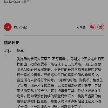
Eva Roytburg
5天前
Plus(
5
条)
分享到
精彩评论
杨三
狗狗币的新闻大家早已“不愿再看”，马斯克今天搞这出明天
搞那出，把虚拟货币市场玩成了自己的秀场，现在还在跟
随他到处砸钱又撤出的，不是他的狂热追随者就是想趁机
捞一笔的投机者，要问这些东西的真实价值内涵有多少，
我想所有人都得打个问号。7月初的时候，狗狗币价格发生
了雪崩，现在还没缓过来，无限量和筹码过于集中，导致
狗狗币实际上等于互相转手的增值工具，价格很容易发生
崩盘，而如果没有持续的增量现金汇入，狗狗币虚高的价
格很容易被打回原形，哪怕这次马斯克的站台让它又小涨
了一点，下一次能否再回升，可就说不定了。