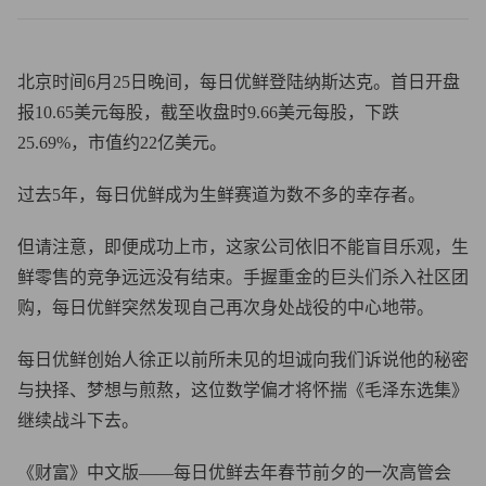
北京时间6月25日晚间，每日优鲜登陆纳斯达克。首日开盘
报10.65美元每股，截至收盘时9.66美元每股，下跌
25.69%，市值约22亿美元。
过去5年，每日优鲜成为生鲜赛道为数不多的幸存者。
但请注意，即便成功上市，这家公司依旧不能盲目乐观，生
鲜零售的竞争远远没有结束。手握重金的巨头们杀入社区团
购，每日优鲜突然发现自己再次身处战役的中心地带。
每日优鲜创始人徐正以前所未见的坦诚向我们诉说他的秘密
与抉择、梦想与煎熬，这位数学偏才将怀揣《毛泽东选集》
继续战斗下去。
《财富》中文版——每日优鲜去年春节前夕的一次高管会