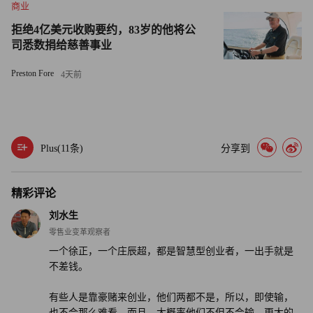
疫情期间，每日优鲜员工正在打包商品。图片来源：受访者
商业
提供
拒绝4亿美元收购要约，83岁的他将公
司悉数捐给慈善事业
陈华良是每日优鲜数据智能副总裁，也是帮徐正实现算法补
货的人。
Preston Fore
4天前
他提到，实现前置仓的数字化，至少要面对三个挑战：第一
是收集数据，它要求完成从采购到售出整个链条的数据采
集， 并采集得尽可能细腻。由于生鲜的品类繁多、商品属
Plus(
11
条)
分享到
性不一，收集的数据节点多达上百万个。
精彩评论
第二个挑战是算法本身。适用于长保质期、标准化商品的成
刘水生
熟算法并不能直接用于生鲜领域，并且这种算法需要长期迭
零售业变革观察者
代，这其中有许多bad cases（失败案例）。
一个徐正，一个庄辰超，都是智慧型创业者，一出手就是
不差钱。
有一次补货系统错给某个前置仓多补了上百份草莓，当陈华
良带着数据团队赶到前置仓，看到烂掉卖不出去的草莓时，
有些人是靠豪赌来创业，他们两都不是，所以，即使输，
他对这种浪费心痛不已。“两大堆的草莓全部拉出去报损
也不会那么难看，而且，大概率他们不但不会输，更大的