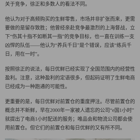
关于竞争，徐正和多数人的看法不同。
他认为对于高频购买的生鲜零售，市场并非扩张而来，更需
要做的是留存致胜；他曾经亲赴竞争最激烈的上海督战，立
下“伤其十指不如断其一指”的竞争目标，
也一直在训练一支
凶悍的队伍
——他认为“养兵千日”是个错误，应该“练兵千
日，用在一时”。
按照徐正的说法，每日优鲜已经实现了全国范围内的经营性
盈利。注意，这种盈利的定语很多，但起码证明了生鲜电商
已经成为一种跑通的可能性。
更重要的是，每日优鲜对前置仓的重度押注。尽管前置仓的
概念并不新鲜，早在2000年一家被人遗忘的公司“e国1小时”
就提出了电商1小时配送的服务；唯品会和物流公司都会使
用前置仓。但它们的前置仓和每日优鲜的又有所不同。