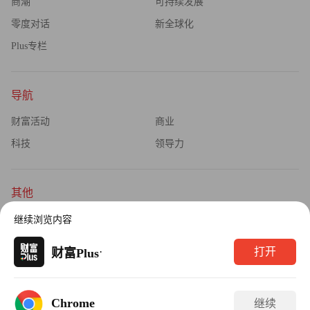
商潮
可持续发展
富中文网）
零度对话
新全球化
Plus专栏
导航
财富活动
商业
科技
领导力
其他
杂志订阅
公司介绍
继续浏览内容
隐私政策
广告业务
·
打开
财富Plus
Copyright © 2026财富媒体知识产权有限公司
Chrome
继续
版权所有，未经书面许可，任何机构不得转载