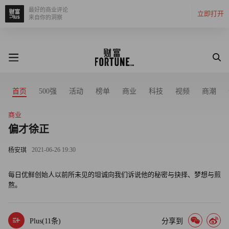
最好的商业评论
立即打开
来自你的洞察
首页
500强
活动
榜单
商业
科技
视频
商潮
商业
偏才徐正
2021-06-26 19:30
杨安琪
每日优鲜创始人以前所未见的坦诚向我们诉说他的秘密与抉择、梦想与煎
熬。
Plus(
11
条)
分享到