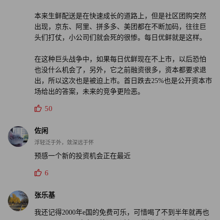
他总结出一点：人要做到“有长无短”才能成为佼佼者。“我
们把数据能力做到最强，其他不比别人差，就能赢。”徐正
本来生鲜配送是在快速成长的道路上，但是社区团购突然
出现，京东、阿里、拼多多、美团都在不断加码，往往巨
说。
头们打仗，小公司们就会死的很惨。每日优鲜就是这样。
徐正又画出了对数和指数两条曲线。对数曲线平滑增长，他
在这种巨头战争中，如果每日优鲜现在不上市，以后恐怕
说这是优秀的人做事，他们努力获取利润，然后实现稳步增
也没什么机会了，另外，它之前融资很多，资本都要求退
长，但天花板明显。指数曲线前期涨势平平，后期迅猛提
出，所以这次也是被迫上市。首日跌去25%也是公开资本市
场给出的答案，未来的竞争更险恶。
升。这正是徐正想要做的，即前期在某一项成本上高投入并
有足够耐心，然后在后期实现指数级的增长。
50
在每日优鲜，这项投入便是技术。在确定了要以技术为驱动
佐闲
浮轻泛于外，敛深远于怀
后，每日优鲜定下规矩：全公司三分之一是技术人员，并且
预感一个新的投资机会正在最近
这些人员的薪酬要占到公司总薪酬的二分之一。这家公司在
技术上的计划是，要把商品、物流、运营分别拆出100个环
6
节，每一个环节都实现它们的数字化。
张乐基
和所有公司一样，每日优鲜经历5年成长后，徐正希望管理
我还记得2000年e国的免费可乐，可惜喝了不到半年就再也