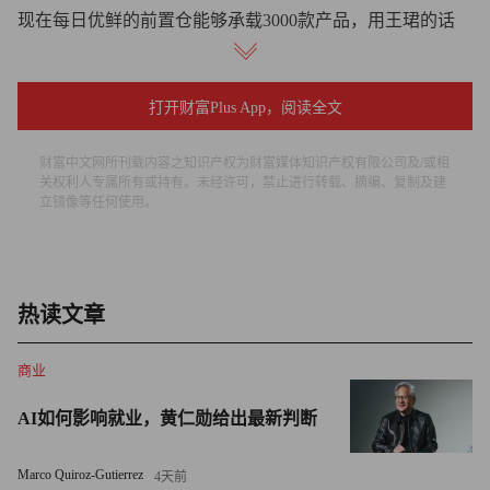
现在每日优鲜的前置仓能够承载3000款产品，用王珺的话
说，它相当于用300平米左右的面积完成了一个1500到2000
平米的商超的商品丰富度。“如果可以比较，Costco的商品
打开财富Plus App，阅读全文
承载量大约是3800款，永辉的新一代店能够达到5000款。”
财富中文网所刊载内容之知识产权为财富媒体知识产权有限公司及/或相
当你真正进入一个前置仓时，会发现每款商品的数量并不像
关权利人专属所有或持有。未经许可，禁止进行转载、摘编、复制及建
商超那么多，比如你可能看到5种沙拉酱，每种只有2瓶，这
立镜像等任何使用。
就牵扯到另外一个问题：补货。
从一开始徐正和每日优鲜联合创始人曾斌就坚信，如果要建
前置仓，补货一定要全面由数据管理驱动。“未来如果是一
热读文章
万个前置仓，每个仓2千款商品，补货一次计算量就是2千万
次，一天2次补货，就是4000万次计算。”曾斌说，人无法实
商业
现如此庞大数量的精准补货。
AI如何影响就业，黄仁勋给出最新判断
徐正则认为，尽管销售预测既可以交给店长做也可以交给系
Marco Quiroz-Gutierrez
4天前
统做，而且店长在补货初期会非常优秀地完成工作，但到达