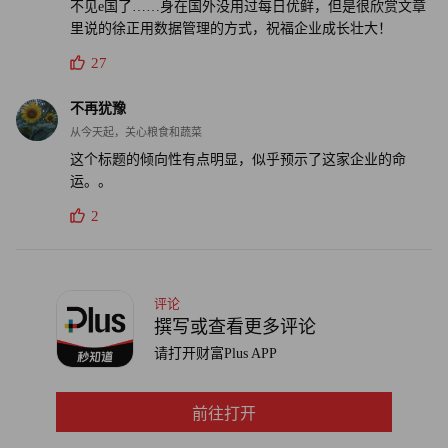
水平能与公司速度同步。
不见e国了……身在国外没用过每日优鲜，但是很欣赏文章
里说的徐正用数据管理的方式，祝福企业成长壮大！
有一次徐正去大区出差，和员工交流后发现一个团队七八个
27
人，即使每人说一条，也无法把公司的使命、愿景、价值观
全部凑齐。
不再犹豫
从今天起，关心粮食和蔬菜
他觉得味道不对，公司或许走得快了，宁可缓一缓，把组织
这个标题的倾向性有点明显，似乎预示了这家企业的命
运。。
和管理扎实。于是，每日优鲜在成立的五年后重新梳理了一
版企业文化并将它们贴满了所有楼层，甚至是电梯里和卫生
2
间，而在公司上千人的大群里，徐正发布的最多的内容也都
和价值观相关。
评论
徐正喜欢研究中共历史，坦承《毛泽东选集》对自己影响很
撰写或查看更多评论
大。他说，能走到延安、留下来的人，有能力，价值观坚
请打开财富Plus APP
定。那都是已经沉淀下来的队伍，各个都思想坚定，能力突
出。这正是他需要的人。“到了解放战争、三大战役的时
前往打开
候，就是势如破竹。为什么？因为它良将如云。好的公司发