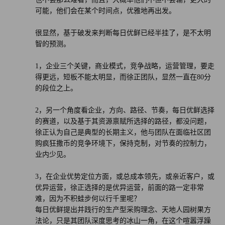
可能，他们会在某个时间点，优雅地再出发。
掉，对公司来说是损失，对社会来说也是食物浪费。”
很显然，基于破发来判断每日优鲜已经半挂了，是不太明
第三个挑战则是人机配合。算法在完成补货后，最终的执行
智的预测。
者还是人，而带有主观情绪的人，刚开始对系统多少会有不
信任感。这需要公司从上至下对待技术有同样的价值观。
1，企业三个关键，商业模式，竞争战略，运营管理，要走
得更远，短板不能太明显，而徐正团队，显然一直在80分
的段位之上。
每日优鲜对系统补货及库存周转的要求是，在晚高峰前，缺
货率不能超过5%，另外1.5天内生鲜产品完成周转，而保质
2，另一个角度看企业，方向、路径、节奏，每日优鲜选择
期更短的产品则不能过夜。
的赛道，以及基于其资源禀赋所选择的路径，都没问题，
徐正认为自己是典型的长期主义，他与团队在面临社区团
一切归因于数据。
购疯狂撒币的竞争环境下，保持克制，对节奏的控制力，
业内少见。
但数据的最终使用者是人，这牵涉到另一个问题：管理。
3，在企业优势定位方面，或总成本领先，或亲近客户，或
优异运营，徐正选择的是优异运营，前面的路一定非常
徐正出生于江西南昌，父亲是一位商人，曾经从事钢铁贸
难，因为不积蛙步何以行千里呢？
易，这种生意让徐正家庭过上了并不紧张的生活，但徐正认
每日优鲜提出并践行的生产型采购理念、天地人园树果方
为父亲有局限性。“他没有受到过严格的组织训练，只是做
法论，只是其团队深度思考的冰山一角，在这个喧嚣浮躁