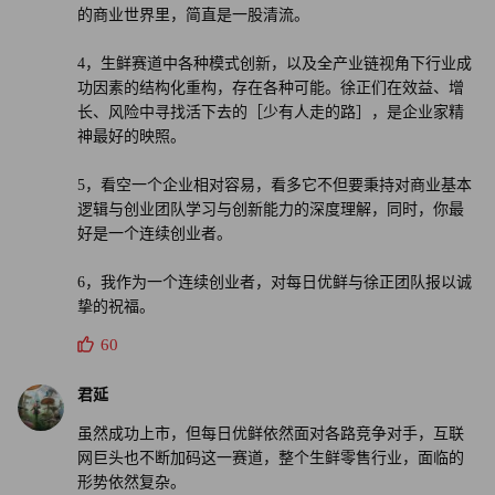
生意。”
的商业世界里，简直是一股清流。
4，生鲜赛道中各种模式创新，以及全产业链视角下行业成
徐正的幸运在于，对于组织建设有深刻的体会。他在中科大
功因素的结构化重构，存在各种可能。徐正们在效益、增
毕业后就进入联想，曾是联想集团中国区最年轻的事业部总
长、风险中寻找活下去的［少有人走的路］，是企业家精
经理。2012年他加盟佳沃，负责管理佳沃集团的水果事业
神最好的映照。
部。联想的训练让他知道管理一个组织的重要性。
5，看空一个企业相对容易，看多它不但要秉持对商业基本
逻辑与创业团队学习与创新能力的深度理解，同时，你最
如果从一个规律上来看，每日优鲜的对手越来越强大。“徐
好是一个连续创业者。
正的团队和组织，是淘汰对手的关键。”吴海燕说。
6，我作为一个连续创业者，对每日优鲜与徐正团队报以诚
每日优鲜一切的管理原点，可能来自于徐正经历的1995年的
挚的祝福。
那个夏天。
60
由于获得了各种全国数学竞赛冠军，并且别的科目成绩不
君延
差，徐正当时已经被保送了中科大。当同班同学还在备战高
虽然成功上市，但每日优鲜依然面对各路竞争对手，互联
考拼命时，他要做的只是帮助老师批阅试卷。
网巨头也不断加码这一赛道，整个生鲜零售行业，面临的
形势依然复杂。