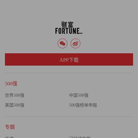
展的时候，喜欢招兵买马，但我从来觉得战争的成败不是兵
马决定的，是将。”
生鲜零售的战争远未结束。一种新型的零售模式正在兴起
——社区团购。社区团购省去了配送环节，使得履约成本更
低。如果说社区团购模式本身并不可怕，那么真正可怕的就
是在社区团购中下场的中国互联网巨头们。从2020年下半年
APP下载
开始，美团、拼多多、滴滴、京东、阿里巴巴、顺丰和腾讯
等互联网巨头先后纷纷入局。一位投资人曾经如此描述社区
团购：“这是一场互联网巨头们都不能输的赛道。”
500强
谈话即将结束，徐正回忆起大学毕业时和同学喝酒之时，觥
世界500强
中国500强
筹交错间，同学们讨论起以后如何成为数学家。他对这个论
美国500强
500强榜单申报
题泼了冷水。他表达“家”是很重的词，不是什么人都可以用
此称谓。“人生几十年，对于人类来说非常短暂。你会不会
专题
希望，百年之后，如果有人写这个行业的历史，你的这一
笔，是行业抹不去的那一笔？”言罢，徐正一饮而尽。（财