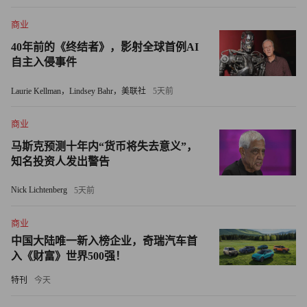
某个数量级后则会出现问题，而机器最开始可能有漫长的学
商业
习期，然而一但完成学习，便会因为高精准性而迎来长期的
40年前的《终结者》，影射全球首例AI
回报。
自主入侵事件
零售中的技术投入被徐正称作“典型的长期主义”。
Laurie Kellman，Lindsey Bahr，美联社
5天前
商业
马斯克预测十年内“货币将失去意义”，
知名投资人发出警告
Nick Lichtenberg
5天前
商业
中国大陆唯一新入榜企业，奇瑞汽车首
入《财富》世界500强！
特刊
今天