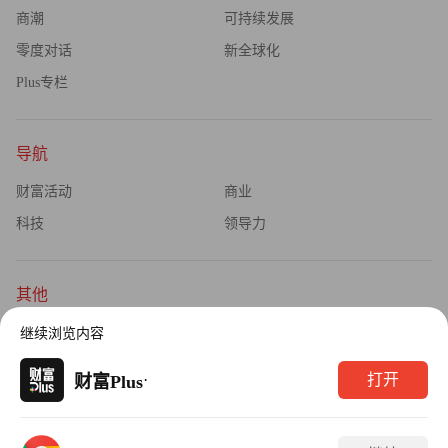
商潮
可持续发展
零度对话
新全球化
Plus专栏
导航
财富活动
商业
科技
领导力
其他
杂志订阅
公司介绍
继续浏览内容
隐私政策
广告业务
·
打开
财富Plus
Copyright © 2026财富媒体知识产权有限公司