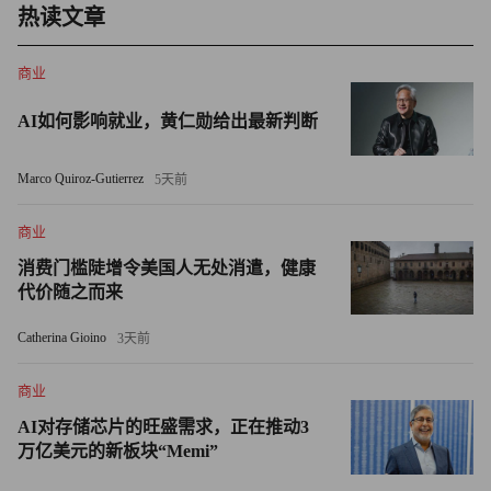
热读文章
不能再好了。”罗伯茨写道。
萨马纳也指出，拜登—贺锦丽当选将意味着“钟摆向进步派
商业
稍稍倾斜”，并且能源以及对环保问题敏感的行业很可能成
AI如何影响就业，黄仁勋给出最新判断
为输家。“如果你是一家传统的能源公司，形势很可能只会
变得更艰难。但若你更偏向于太阳能、风能或电动汽车，那
Marco Quiroz-Gutierrez
5天前
么新政府政策可能会向你倾斜。”他指出。
商业
的确，摩根大通的分析师们在7月写道，在民主党执政期
消费门槛陡增令美国人无处消遣，健康
间，特斯拉公司、Nikola和FirstSolar等个股有望跑赢大盘，
代价随之而来
而阿帕奇公司（Apache）和先锋自然资源公司（Pioneer
Natural Resources）等油气生产商类股表现可能会跑输。
Catherina Gioino
3天前
与此同时，萨马纳认为，将最低工资提高到每小时15美元
商业
（很早就在拜登竞选纲领上的一项政策提议）在华尔街看来
AI对存储芯片的旺盛需求，正在推动3
万亿美元的新板块“Memi”
可能是不利的，因为这可能意味着“对企业盈利能力的打击”
并且“可能会吓坏金融市场参与者。”摩根大通的分析师们写