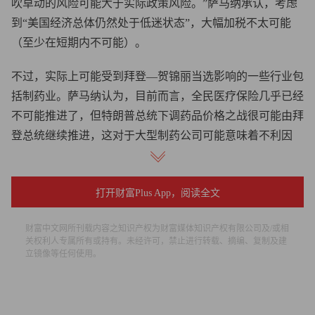
吹草动的风险可能大于实际政策风险。”萨马纳承认，考虑
到“美国经济总体仍然处于低迷状态”，大幅加税不太可能
（至少在短期内不可能）。
不过，实际上可能受到拜登—贺锦丽当选影响的一些行业包
括制药业。萨马纳认为，目前而言，全民医疗保险几乎已经
不可能推进了，但特朗普总统下调药品价格之战很可能由拜
登总统继续推进，这对于大型制药公司可能意味着不利因
素。
与此同时，尽管科技业近来是个富有争议的热点问题，人们
打开财富Plus App，阅读全文
不断呼吁在隐私保护和法规方面对科技业开展更多强监管，
但拜登选择贺锦丽实际上有可能对大型科技公司有利。正如
财富中文网所刊载内容之知识产权为财富媒体知识产权有限公司及/或相
关权利人专属所有或持有。未经许可，禁止进行转载、摘编、复制及建
《财富》杂志的骆杰峰最近报道的那样，贺锦丽与硅谷颇有
立镜像等任何使用。
渊源，并且呼吁拆分科技巨头的声音是雷声大雨点小，“与
拜登的其他选择以及特朗普政府（特朗普政府对硅谷展开了
无情的攻击）相比，选择贺锦丽对科技行业而言简直是好得