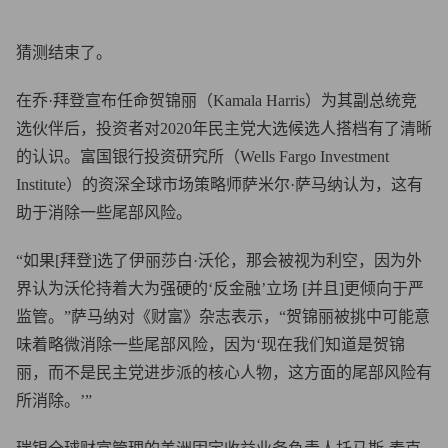
猜测结束了。
在乔·拜登宣布任命贺锦丽（Kamala Harris）为其副总统竞
选伙伴后，投资者对2020年民主党大选候选人搭档有了清晰
的认识。富国银行投资研究所（Wells Fargo Investment
Institute）的资深全球市场策略师萨米尔·萨马纳认为，这有
助于消除一些尾部风险。
“如果[拜登]选了伊丽莎白·沃伦，那会被视为利空，因为外
界认为沃伦持着大为强硬的‘反金融’立场 [并且]更倾向于严
监管。”萨马纳对《财富》杂志表示，“贺锦丽被挑中可能意
味着略微消除一些尾部风险，因为‘现在我们知道是贺锦
丽，而不是民主党进步派的核心人物，这方面的尾部风险有
所消除。’”