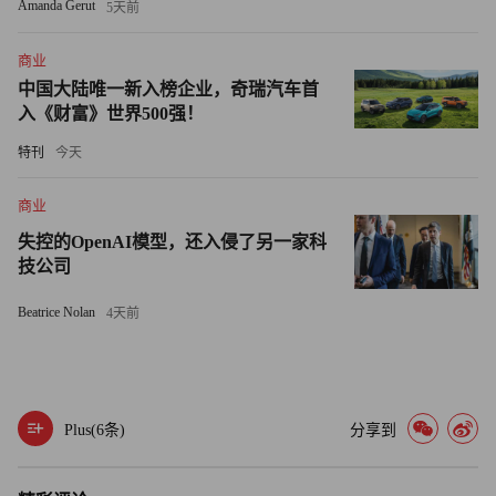
Amanda Gerut
5天前
道，提高最低工资对于标准普尔500指数里的公司，尤其是
医疗和科技公司，可能意味着“中性到积极的”影响，但它
商业
“可能在能够吸收较高工资的公司与那些定价能力及规模较
中国大陆唯一新入榜企业，奇瑞汽车首
入《财富》世界500强！
低的公司之间造成额外压力”，梅西百货、万豪国际酒店集
团和克罗格公司等个股可能会表现落后。但另一方面，萨马
特刊
今天
纳指出，最低工资上调的影响也可能被消费者信心和消费增
商业
长所抵消。
失控的OpenAI模型，还入侵了另一家科
尽管竞选承诺和政策实际落地（以及它们将如何影响投资
技公司
者）仍需拭目以待，但包括萨马纳在内的策略师指出，竞选
Beatrice Nolan
4天前
搭档的最终敲定“进一步使人们认识到，拜登总统将向特朗
普担任总统之前存在的政治范式回归。”萨马纳称，“选择贺
锦丽进一步强化了这种观点。”（财富中文网）
Plus(
6
条)
分享到
译者：Charlie