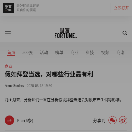
最好的商业评论
立即打开
来自你的洞察
首页
500强
活动
榜单
商业
科技
视频
商潮
商业
假如拜登当选，对哪些行业最有利
Anne Sraders
2020-08-18 19:30
几个月来，分析师们一直在分析假设拜登当选会对股市产生何等影响。
Plus(
6
条)
分享到