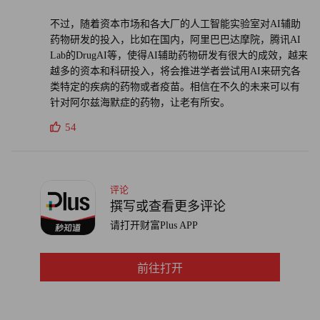
麻省总医院的研究没有涉及深度学习技术是否能够用于阿尔
茨海默症的预测上，但其他一些研究似乎表明，人工智能是
不过，随着资本市场和各大厂的人工智能实验室对AI辅助
药物研发的投入，比如在国内，阿里巴巴达摩院，腾讯AI
很有可能在这方面发挥重要作用的。
Lab的DrugAI等，使得AI辅助药物研发有很大的成效，越来
越多的资本和科研投入，将会推进学者尝试用AI来研究各
例如佛罗里达大学（University of Florida）在上周宣布，该
类特定的疾病的药物或者疫苗。相信在不久的未来可以有
大学开发的人工智能模型可以通过研究患者的电子病历，提
针对阿尔兹海默症的药物，让老有所安。
前五年预测哪些人患阿尔茨海默症的风险较高。虽然研究人
54
员建议，一线医生在使用人工智能工具进行预测前，应该对
其进行更多的测试，但他们也发现，人工智能模型能够有效
用于早期诊断，因此从长期来看可以降低疾病的严重程度。
评论
（财富中文网）
撰写或查看更多评论
请打开财富Plus APP
译者：朴成奎
前往打开