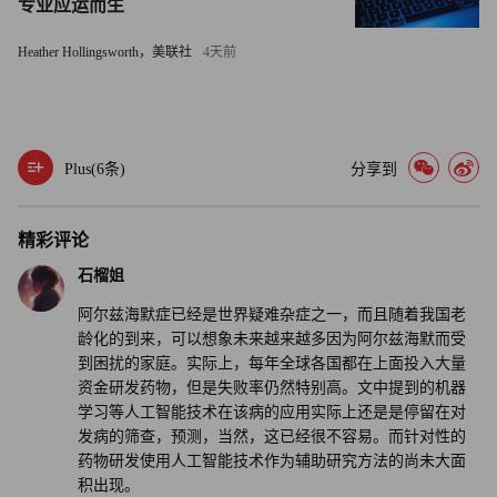
专业应运而生
2017年的一项针对900多人的研究发现，多达四分之一的阿
Heather Hollingsworth，美联社
4天前
尔茨海默病患者曾经被误诊，其中假阳性和假阴性的比例大
致相同。阿尔茨海默病之所以容易被误诊，是因为它的症状
与一些常见的神经系统疾病很像，比如路易体痴呆、额颞叶
Plus(
6
条)
分享到
痴呆等。美国神经病学学会（American Academy of
Neurology）指出，阿尔茨海默症的误诊机率与年龄呈正相
关，也就是说阿尔茨海默症与其他类型的痴呆症“在老年人
精彩评论
中很容易被误诊”。
石榴姐
阿尔兹海默症已经是世界疑难杂症之一，而且随着我国老
预测一个病人会不会患上阿尔茨海默症，并不比诊断这种疾
龄化的到来，可以想象未来越来越多因为阿尔兹海默而受
病更容易，因为90%的阿尔茨海默症病例是“偶发性”的——
到困扰的家庭。实际上，每年全球各国都在上面投入大量
也就是病人通常并没有家族病史。由于存在这些困难因素，
资金研发药物，但是失败率仍然特别高。文中提到的机器
学习等人工智能技术在该病的应用实际上还是是停留在对
阿尔茨海默症几乎没有可靠的早期筛查模型，大多数病例都
发病的筛查，预测，当然，这已经很不容易。而针对性的
是在脑损伤症状出现后，才被诊断出来的。
药物研发使用人工智能技术作为辅助研究方法的尚未大面
积出现。