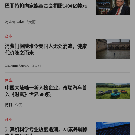
巴菲特将向家族基金会捐赠1400亿美元
——例如事实性错误和种族歧视等等。2022年发表的一篇关
于人工智能在医疗诊断方面的文献综述发现，人工智能技术
Sydney Lake
3天前
在癌症、糖尿病和阿尔茨海默症的诊断上都很有前景，只是
要想提高人工智能诊断的准确率，还需要我们进行进一步的
商业
研究。
消费门槛陡增令美国人无处消遣，健康
代价随之而来
人工智能在阿尔茨海默症诊断中扮演的重要角色
Catherina Gioino
5天前
如果正如我们所预料的那样，人工智能和机器学习在医学诊
断上得到了更广泛的应用，那么它首先造福的就是阿尔茨海
商业
默症患者，因为这种疾病被医学界公认为是最难预测和诊断
中国大陆唯一新入榜企业，奇瑞汽车首
的疾病之一。
入《财富》世界500强！
特刊
今天
阿尔茨海默症是老年人中最常见的一种老年痴呆症，全世界
大约有4,400万名阿尔茨海默症患者。不过老年痴呆的症状
商业
可能与很多症状有关，阿尔茨海默症只是导致痴呆的病因之
计算机科学专业热度退潮，AI素养辅修
一，还有很多症状也很容易被误诊为阿尔茨海默症。