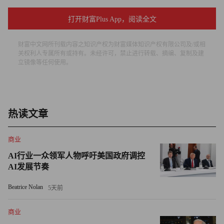
点，因为它们很有可能颠覆搜索行业，甚至彻底改变我们的
打开财富Plus App，阅读全文
工作方式。而机器学习技术则在医学领域拥有拯救生命的潜
力。
财富中文网所刊载内容之知识产权为财富媒体知识产权有限公司及/或相
关权利人专属所有或持有。未经许可，禁止进行转载、摘编、复制及建
美国卫生与公众服务部（Department of Health and Human
立镜像等任何使用。
Services）2022年12月的一项研究显示，美国每年在医院被
误诊的人数高达700万人。近300万急诊患者因为误诊而遭受
不良后果，超过37万人因为误诊而导致永久性残疾甚至死
热读文章
亡。
商业
一个名为“改善医疗诊断协会”（Society to Improve Diagnosis
in Medicine）的非盈利机构指出，误诊还会给消费者带来沉
AI行业一众领军人物呼吁美国政府调控
AI发展节奏
重的经济负担。如果解决了误诊问题，以及由误诊引发的医
疗诉讼，每年就可以节省大约1,000亿美元。
Beatrice Nolan
5天前
广大医生都表示，人工智能在改善诊断技术方面拥有巨大潜
商业
能，尽管有些地方也出现了不少与人工智能技术相关的问题