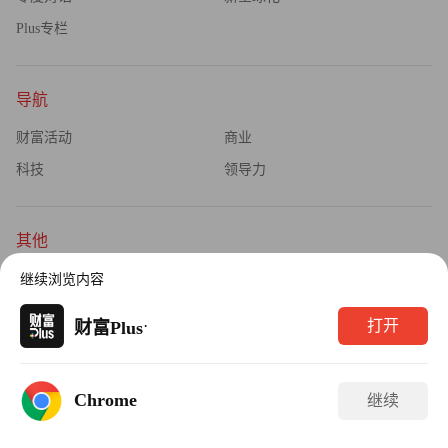
Plus专栏
导航
财富活动
商业
科技
领导力
其他
杂志订阅
公司介绍
继续浏览内容
隐私政策
广告业务
·
打开
财富Plus
Copyright © 2026财富媒体知识产权有限公司
Chrome
继续
版权所有，未经书面许可，任何机构不得转载