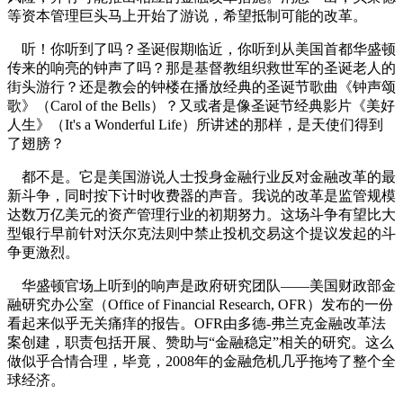
等资本管理巨头马上开始了游说，希望抵制可能的改革。
听！你听到了吗？圣诞假期临近，你听到从美国首都华盛顿
传来的响亮的钟声了吗？那是基督教组织救世军的圣诞老人的
街头游行？还是教会的钟楼在播放经典的圣诞节歌曲《钟声颂
歌》（Carol of the Bells）？又或者是像圣诞节经典影片《美好
人生》（It's a Wonderful Life）所讲述的那样，是天使们得到
了翅膀？
都不是。它是美国游说人士投身金融行业反对金融改革的最
新斗争，同时按下计时收费器的声音。我说的改革是监管规模
达数万亿美元的资产管理行业的初期努力。这场斗争有望比大
型银行早前针对沃尔克法则中禁止投机交易这个提议发起的斗
争更激烈。
华盛顿官场上听到的响声是政府研究团队——美国财政部金
融研究办公室（Office of Financial Research, OFR）发布的一份
看起来似乎无关痛痒的报告。OFR由多德-弗兰克金融改革法
案创建，职责包括开展、赞助与“金融稳定”相关的研究。这么
做似乎合情合理，毕竟，2008年的金融危机几乎拖垮了整个全
球经济。