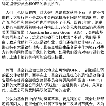
稳定监督委员会和OFR的职责所在。
人们（包括我在内）对大银行总是喜欢落井下石，但信不信
由你，大银行并不是2008年金融危机所有问题的根源所在。资
产管理公司和保险公司也同样脱不了干系。回首5年前，纳税
人提心吊胆地看着联邦政府掏出上万亿美元去救助深陷泥潭的
美国国际集团（ American Insurance Group，AIG），金融市场
和共同基金产业，难道这些钱不会打水漂？不过，我们要明
白，政府救助的不仅仅是银行业，我们还在救助非银行产业。
那些持有大量银行债务，且在金融衍生品交易中作为银行对手
方的机构同样受益于我们的救助。如果我们没有对银行进行救
助，上述非银行机构可能会损失惨重。
然而，基金行业假仁假义地攻击可怜的OFR，一副锄强扶弱
的正义使者模样。而事实上，基金行业最担心的恐怕是这份报
告最终会使得金融稳定监督委员会将贝莱德和富达（Fidelity）
这样的大型基金公司划入“系统性”（金融机构）范畴。果真如
此，这些公司将受到美联储更严格的监管。
我认为基金行业的结论有些草率。要是我的话，我会让那帮
游说者闪人，把雇他们的钱省下来给员工发圣诞节奖金。因为