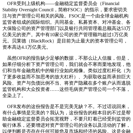
OFR受到上级机构——金融稳定监督委员会（Financial
Stability Oversight Council，简称FSOC）的指示，要求密切关
注与资产管理公司相关的风险。FSOC是一个由全球金融机构
监管者组成的国际组织。共同基金、私募资本、对冲基金、各
大保险公司的资产管理部门以及银行共同管理着总额高达53万
亿美元的资产。其中有10家公司的资产管理额均超过1万亿美
元。贝莱德（BlackRock）是目前为止最大的资本管理公司，
资本高达4.1万亿美元。
虽然OFR的报告缺少足够的数据，不那么让人信服，但是，
如果仔细分析下资产管理公司，我们就会不寒而栗地发现，他
们和当年金融危机中的银行业如此相像。类似过度杠杆化（为
了更多收益而不加思考的放大杠杆）、为获取收益而承担巨大
风险、资产与负债比例不当、将资产隐藏在多个账户从而逃脱
监管机构和大众投资者……这些毛病资产管理公司一个不落，
全染上了。
OFR发布的这份报告是不是完美无缺？不。不过话说回来，
有什么事情是完美的？我认为，这份报告的根本目的不过是帮
助金融稳定监督委员会拓宽视野，不要只盯着已经受到监管的
银行体系，还要增进对资产管理公司的业务以及活动的了解，
以便判断是否存在任何可能危及市场和经济的风险。这是金融