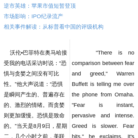
逆市英雄：苹果市值短暂登顶
市场影响：IPO纪录流产
相关事件解读：从标普看中国的评级机构
沃伦•巴菲特在奥马哈接
"There is no
受我的电话采访时说：“恐
comparison between fear
惧与贪婪之间没有可比
and greed," Warren
性。”他大声说道：“恐惧
Buffett is telling me over
是瞬间产生的、普遍存在
the phone from Omaha.
的、激烈的情绪。而贪婪
"Fear is instant,
则更加缓慢。恐惧是致命
pervasive and intense.
的。”当天是8月9日，星期
Greed is slower. Fear
二，几个小时之前，美联
hits," he exclaims. It's