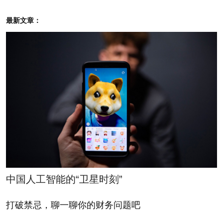
目标】（不过，他肯定不
We are in the business of
会告诉我又有哪些低廉的
buying," [both securities
最新文章：
股票成了他的猎物。）巴
and, if he can find them,
菲特总是把他的工作描绘
big companies.] (And no,
地轻松无比，但实际情况
he won't tell me what
当然并非如此。要想像他
he's picking up on the
一样，你得拥有一个数十
cheap.) Buffett always
亿美元的“战争基金”，像
makes his job sound so
钛金属一样稳定的神经，
easy, but of course it
还要有一个聪明的、善于
isn't. All you need is a
分析的大脑。庞大的团队
multi-billion dollar war
中国人工智能的“卫星时刻”
倒并非不可或缺的条件。
chest, nerves of titanium,
打破禁忌，聊一聊你的财务问题吧
and a brilliant, analytical
我致电巴菲特，是希望