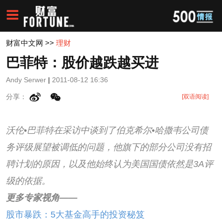
财富中文网
>>
理财
巴菲特：股价越跌越买进
Andy Serwer
|
2011-08-12 16:36
分享：
[双语阅读]
沃伦•巴菲特在采访中谈到了伯克希尔•哈撒韦公司债
务评级展望被调低的问题，他旗下的部分公司没有招
聘计划的原因，以及他始终认为美国国债依然是3A评
级的依据。
更多专家视角——
股市暴跌：5大基金高手的投资秘笈