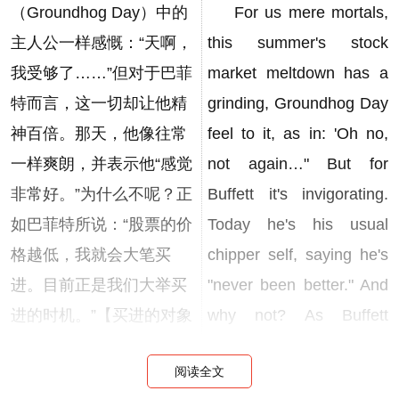
（Groundhog Day）中的
For us mere mortals,
主人公一样感慨：“天啊，
this summer's stock
我受够了……”但对于巴菲
market meltdown has a
特而言，这一切却让他精
grinding, Groundhog Day
神百倍。那天，他像往常
feel to it, as in: 'Oh no,
一样爽朗，并表示他“感觉
not again…" But for
非常好。”为什么不呢？正
Buffett it's invigorating.
如巴菲特所说：“股票的价
Today he's his usual
格越低，我就会大笔买
chipper self, saying he's
进。目前正是我们大举买
"never been better." And
进的时机。”【买进的对象
why not? As Buffett
包括证券，以及大公司，
reminds me, "The lower
阅读全文
当然前提是能找到收购的
things go, the more I buy.