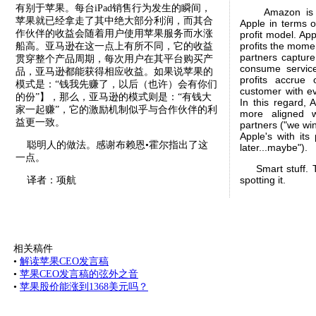
有别于苹果。每台iPad销售行为发生的瞬间，
Amazon is diff
苹果就已经拿走了其中绝大部分利润，而其合
Apple in terms of
作伙伴的收益会随着用户使用苹果服务而水涨
profit model. App
profits the momen
船高。亚马逊在这一点上有所不同，它的收益
partners capture
贯穿整个产品周期，每次用户在其平台购买产
consume service
品，亚马逊都能获得相应收益。如果说苹果的
profits accrue 
模式是：“钱我先赚了，以后（也许）会有你们
customer with e
的份”】，那么，亚马逊的模式则是：“有钱大
In this regard,
家一起赚”，它的激励机制似乎与合作伙伴的利
more aligned w
益更一致。
partners ("we win
Apple's with its 
聪明人的做法。感谢布赖恩•霍尔指出了这
later...maybe").
一点。
Smart stuff. Th
spotting it.
译者：项航
相关稿件
•
解读苹果CEO发言稿
•
苹果CEO发言稿的弦外之音
•
苹果股价能涨到1368美元吗？