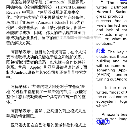
美国达特茅斯学院（Dartmouth）教授罗恩•
"The innovati
writes Dartmo
阿德纳在《哈佛商业评论》（Harvard Business
Harvard Busine
Review）中写道，“创新游戏规则正发生变
great products i
化。”交付伟大的产品不再是成功的充分条件。
success. And a
考虑到【亚马逊（Amazon）Kindle】Fire内存
Fire's limited 
受限，处理器落后，而且缺少摄像头，但其一
and lack of ca
样能取得成功，因此，伟大的产品现在甚至并
products may 
非成功的必要条件。当下的重中之重是提供完
Rather, what ma
善的解决方案。
solutions."
商业
The key to 
阿德纳表示，就目前的情况而言，在个人消
electronics these
费市场取得成功的关键在于建立和维护关系，
building and mai
既包括和消费者的关系，也包括与合作伙伴的
with consumers a
关系。苹果（Apple）和亚马逊都深谙此道，而
something App
制造Android设备的其它公司则还在苦苦摸索之
(AMZN) under
中。
turning out Andr
阿德纳称：“苹果的绝大部分对手在仓促‘圈
"In the rush t
地’的过程中都忽视了一些关键的节点，没能将
writes, "most of 
the critical conn
整个生态系统凝聚成一个具有内在统一性的整
ecosystem tog
体。”
whole."
阿德纳表示，当然，亚马逊的商业模式只是
Amazon's busine
苹果的镜像而已。
the mirror ima
领导力
notes:
亚马逊力图在自己涉足的领域和盈利模式上