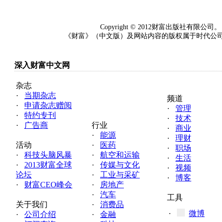
Copyright © 2012财富出版社
《财富》（中文版）及网站内容的版权属于时代公司（
深入财富中文网
杂志
·
当期杂志
频道
·
申请杂志赠阅
·
管理
·
特约专刊
·
技术
·
广告商
行业
·
商业
·
能源
·
理财
活动
·
医药
·
职场
·
科技头脑风暴
·
航空和运输
·
生活
·
2013财富全球
·
传媒与文化
·
视频
论坛
·
工业与采矿
·
博客
·
财富CEO峰会
·
房地产
·
汽车
工具
关于我们
·
消费品
·
微博
·
公司介绍
·
金融