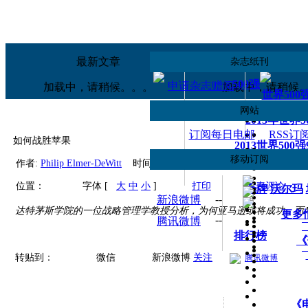
移动应用
订阅
《财富》iPad版
手机财富中
最新文章
热读文章
杂志纸刊
500强
申请杂志赠阅
加载中，请稍候。。。
加载中，请稍候
世界500
网站
2013年世界
订阅每日电邮
RSS订
如何战胜苹果
2013世界500
移动订阅
世界500
作者:
Philip Elmer-DeWitt
时间:
2012年03月27日
来源:
财富中文
--
微信
位置：
字体 [
大
中
小
]
打印
发表评论
壳牌
沃尔玛
--
新浪微博
达特茅斯学院的一位战略管理学教授分析，为何亚马逊或将成功，而And
更多
--
腾讯微博
排行榜
《
转贴到：
微信
新浪微博
关注
腾讯微博
《