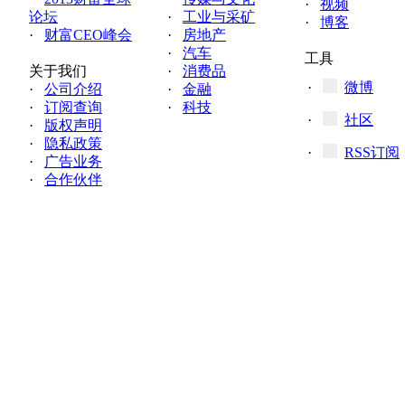
·
视频
论坛
·
工业与采矿
·
博客
·
财富CEO峰会
·
房地产
·
汽车
工具
关于我们
·
消费品
·
微博
·
公司介绍
·
金融
·
订阅查询
·
科技
·
社区
·
版权声明
·
隐私政策
·
RSS订阅
·
广告业务
·
合作伙伴