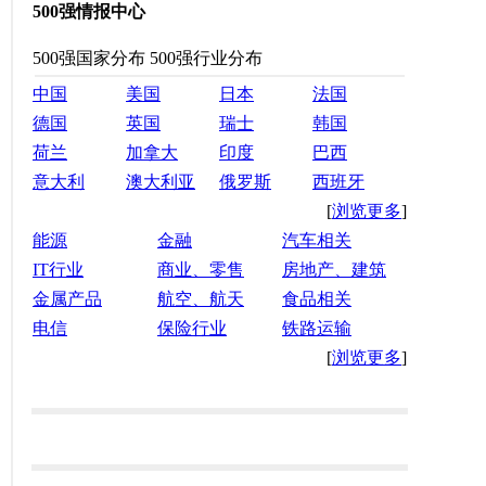
500强情报中心
500强国家分布
500强行业分布
中国
美国
日本
法国
德国
英国
瑞士
韩国
荷兰
加拿大
印度
巴西
意大利
澳大利亚
俄罗斯
西班牙
[
浏览更多
]
能源
金融
汽车相关
IT行业
商业、零售
房地产、建筑
金属产品
航空、航天
食品相关
电信
保险行业
铁路运输
[
浏览更多
]