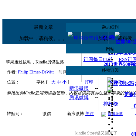
移动应用
订阅
《财富》iPad版
手机财富中
最新文章
热读文章
杂志纸刊
500强
申请杂志赠阅
加载中，请稍候。。。
加载中，请稍候
世界500
网站
2013年世界
订阅每日电邮
RSS订
苹果雁过拔毛，Kindle另谋生路
2013世界500
移动订阅
世界500
作者:
Philip Elmer-DeWitt
时间:
2011年08月12日
来源:
财富中文
--
微信
位置：
字体 [
大
中
小
]
打印
发表评论
壳牌
沃尔玛
--
新浪微博
新推出的Kindle云端阅读器证明，内容提供商有办法避开苹果的30%
更多
--
腾讯微博
排行榜
《
转贴到：
微信
新浪微博
关注
腾讯微博
kindle Store键又回来了
《