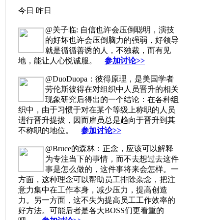
今日
昨日
@关子临: 自信也许会压倒聪明，演技
的好坏也许会压倒脑力的强弱，好领导
就是循循善诱的人，不独裁，而有见
地，能让人心悦诚服。
参加讨论>>
@DuoDuopa：彼得原理，是美国学者
劳伦斯彼得在对组织中人员晋升的相关
现象研究后得出的一个结论：在各种组
织中，由于习惯于对在某个等级上称职的人员
进行晋升提拔，因而雇员总是趋向于晋升到其
不称职的地位。
参加讨论>>
@Bruce的森林：正念，应该可以解释
为专注当下的事情，而不去想过去这件
事是怎么做的，这件事将来会怎样。一
方面，这种理念可以帮助员工排除杂念，把注
意力集中在工作本身，减少压力，提高创造
力。另一方面，这不失为提高员工工作效率的
好方法。可能后者是各大BOSS们更看重的