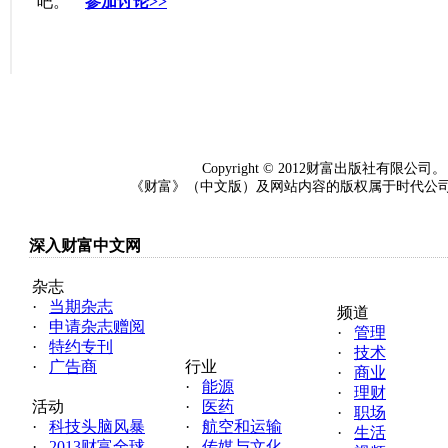
吧。
参加讨论>>
Copyright © 2012财富出版社
《财富》（中文版）及网站内容的版权属于时代公司（
深入财富中文网
杂志
·
当期杂志
频道
·
申请杂志赠阅
·
管理
·
特约专刊
·
技术
·
广告商
行业
·
商业
·
能源
·
理财
活动
·
医药
·
职场
·
科技头脑风暴
·
航空和运输
·
生活
·
2013财富全球
·
传媒与文化