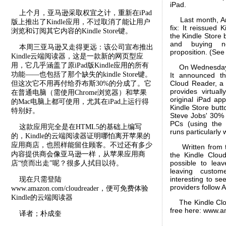
iPad.
上个月，亚马逊采取权宜之计，重新在iPad
Last month, Am
版上推出了Kindle应用，不过取消了能让用户
fix: It reissued 
浏览和订阅其它内容的Kindle Store键。
the Kindle Store
and buying ne
本周三亚马逊又走得更远：该公司宣布推出
proposition. (See
Kindle云端阅读器，这是一款新的网页型应
用，它几乎涵盖了原iPad版Kindle应用的所有
On Wednesday, i
功能——也包括了那个缺失的kindle Store键。
It announced th
Cloud Reader, a
但这次它不用再付给乔布斯30%的分成了。它
provides virtuall
在普通电脑（需使用Chrome浏览器）和苹果
original iPad app
的Mac电脑上都可使用，尤其在iPad上运行得
Kindle Store butt
特别好。
Steve Jobs' 30% 
PCs (using the 
这款应用完全是在HTML5的基础上编写
runs particularly 
的，Kindle的云端阅读器证明哪怕离开苹果的
应用商店，也照样能留住顾客。不过还有多少
Written from t
内容提供商会像亚马逊一样，从苹果应用商
the Kindle Cloud
possible to lea
店“愤而出走”呢？很多人拭目以待。
leaving custom
interesting to s
现在只需登陆
providers follow 
www.amazon.com/cloudreader，便可免费体验
Kindle的云端阅读器
The Kindle Cloud
free here: www.
译者；朴成奎