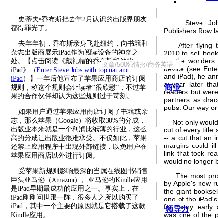
史蒂夫•乔布斯把去年2月认识的出版界朋友
Steve Jobs 
都得罪光了。
Publishers Row la
去年年初，乔布斯亲身飞赴纽约，向书籍和
After flying to
杂志出版商展示iPad作为阅读设备的神奇之
2010 to sell boo
on the wonders 
处。【点击阅读《戴礼帽的乔布斯和他的
device (see Ente
iPad》（
Enter Steve Jobs with top hat and
and iPad), he an
iPad
）】一年后他宣布了苹果应用商店的订阅
a year later tha
商业
规则，称这个规则会让读者“很欣慰”，不过苹
readers but were
果的合作伙伴却认为这些规则过于苛刻。
partners as drac
pubs: Our way or
如果用户通过苹果应用商店订阅了书籍或杂
志，那么苹果（Google）将收取30%的分成，
Not only would 
出版业本来就是一个利润比纸薄的行业，这么
cut of every title
-- a cut that an i
高的分成让出版业很难承受。不仅如此，苹果
margins could ill
还禁止应用程序中出现外部链接，以免用户在
link that took re
苹果应用商店以外进行订阅。
would no longer 
受苹果新规则影响最深的当属在线图书销售
The most promi
巨头亚马逊（Amazon）。亚马逊的Kindle应用
by Apple's new 
是iPad早期最成功的应用之一。事实上，在
the giant bookse
iPad刚刚问世那一阵，很多人之所以购买了
one of the iPad's 
iPad，其中一个主要的原因就是它搭载了这款
for many early 
领导力
was one of the p
Kindle应用。