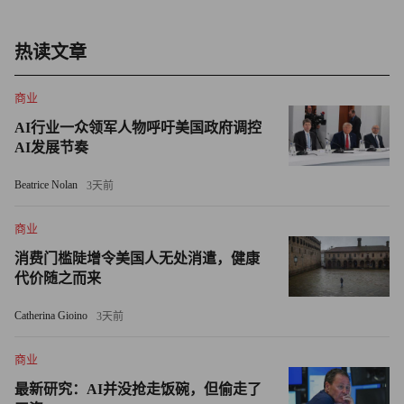
车的触摸屏未应用到所有车型上。
热读文章
不过，TC电动车非常坚固，每加仑汽油行驶的里程数相
当划算（美国环保署估计其总量为23英里每加仑），而且底
商业
价定得也算合理，（包配送）仅需23,000多美元（我的试驾
AI行业一众领军人物呼吁美国政府调控
车售价为24, 975美元）。
AI发展节奏
作为荣获“北美年度卡车奖”提名的一款车（North
Beatrice Nolan
3天前
American Truck of the Year，由50名汽车记者选出），TC电
动卡车性能和创意都颇为出众。它开启了一个全新的市场，
商业
名为“小型超实用多功能车”或“超高车顶运输车”。
消费门槛陡增令美国人无处消遣，健康
代价随之而来
TC电动卡车后部载货空间极大，可供人躺卧，这使它必
Catherina Gioino
3天前
将深受某些人群欢迎——如滑雪迷、冲浪者及那些狂欢后无
力开车回家的大学生们。但除非这款车动力进一步增强，否
商业
则还是远观为宜。
最新研究：AI并没抢走饭碗，但偷走了