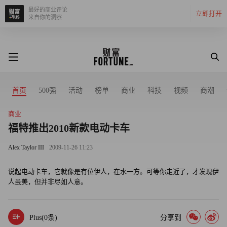
最好的商业评论
立即打开
来自你的洞察
首页
500强
活动
榜单
商业
科技
视频
商潮
商业
福特推出2010新款电动卡车
Alex Taylor III
2009-11-26 11:23
说起电动卡车，它就像是有位伊人，在水一方。可等你走近了，才发现伊
人虽美，但并非尽如人意。
Plus(
0
条)
分享到