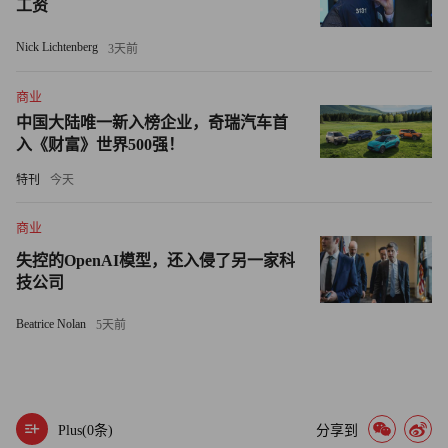
工资
译者：熊静
Nick Lichtenberg
3天前
商业
中国大陆唯一新入榜企业，奇瑞汽车首
入《财富》世界500强！
特刊
今天
商业
失控的OpenAI模型，还入侵了另一家科
技公司
Beatrice Nolan
5天前
Plus(
0
条)
分享到