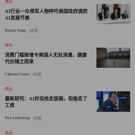
商业
论也是基于供应链消息，称苹果将于2010年夏季之前通过
AI行业一众领军人物呼吁美国政府调控
Verizon推出支持W-CDMA/CDMA2000的iPhone。
AI发展节奏
这是假定苹果和Verizon能达成一项双方都满意的协议。
Beatrice Nolan
3天前
不过，从最近美国电话电报公司高管不甘的顺从语气来看，
商业
史蒂夫•乔布斯（Steve Jobs）与兰德尔•斯蒂芬森可能最终达
消费门槛陡增令美国人无处消遣，健康
成了协议。
代价随之而来
译者：熊静
Catherina Gioino
3天前
商业
最新研究：AI并没抢走饭碗，但偷走了
工资
Nick Lichtenberg
3天前
商业