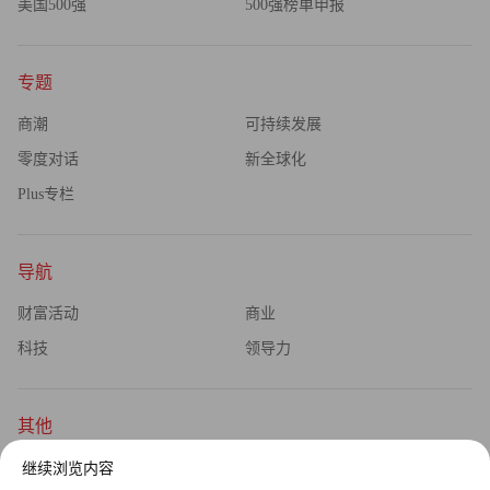
美国500强
500强榜单申报
专题
商潮
可持续发展
零度对话
新全球化
Plus专栏
导航
财富活动
商业
科技
领导力
其他
杂志订阅
公司介绍
继续浏览内容