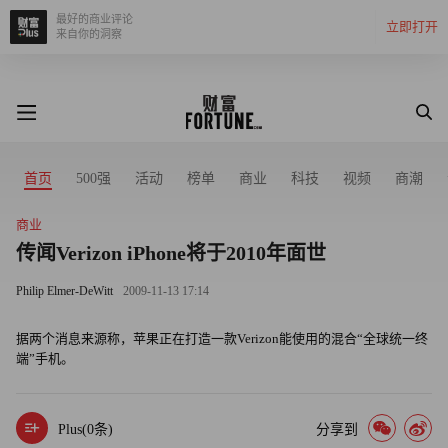
最好的商业评论
立即打开
来自你的洞察
首页
500强
活动
榜单
商业
科技
视频
商潮
商业
传闻Verizon iPhone将于2010年面世
Philip Elmer-DeWitt
2009-11-13 17:14
据两个消息来源称，苹果正在打造一款Verizon能使用的混合“全球统一终
端”手机。
Plus(
0
条)
分享到