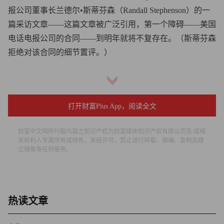
报公司董事长兰德尔•斯蒂芬森（Randall Stephenson）的一
篇采访文章——这篇文章被广泛引用，第一个障碍——美国
电话电报公司的合同——到明年就将不复存在。（斯蒂芬森
拒绝对该合同的细节置评。）
假如苹果打造一款与美国电话电报公司和Verizon的网络
均兼容的新iPhone，第二个障碍也将消失。
打开财富Plus App，阅读全文
上周，AppleInsider报导了称苹果可能正在这么干的传
言。其消息来源是傲天全球（OTR Global）一份被泄漏的报
财富中文网所刊载内容之知识产权为财富媒体知识产权有限公司及/或相
关权利人专属所有或持有。未经许可，禁止进行转载、摘编、复制及建
告，该报告援引苹果台湾供应链中未透露姓名的知情人士的
立镜像等任何使用。
说法，称苹果正使用来自高通（Qualcomm）的新款混合芯
片制造“全球统一终端”手机。
本周三，上述传言的第二个消息来源浮出水面，这个还附
热读文章
带了日期。据GigaOm的科林•吉布斯（Colin Gibbs）称，东
北证券（Northeast Securities）发布了一项研究评论——该评