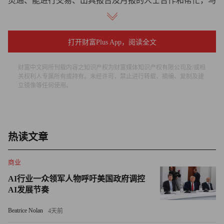
灵通、能进行交易、出具报告及月报的人士合作和帮忙，马
多夫不可能得手。肯定有人帮他伪造所有的报告、进行邮件
欺诈并建立多套帐目。”
打开财富Plus App，阅读全文
惯常嫌疑人
财富中文网所刊载内容之知识产权为财富媒体知识产权有限公司及/或相
那马多夫的同谋是谁？伯纳德•马多夫投资证券公司
关权利人专属所有或持有。未经许可，禁止进行转载、摘编、复制及建
立镜像等任何使用。
（Bernard Madoff Investment Securities）本质上是一家家族运
作的企业。马多夫的兄弟彼得•马多夫（Peter Madoff）是首
席合规官。其子安迪•马多夫（Andy Madoff）为交易总监，
而另一个儿子马克•马多夫（Mark Madoff）则是自营交易总
热读文章
监。其侄女莎娜•马多夫（Shana Madoff）是公司的合规律
师。
商业
AI行业一众领军人物呼吁美国政府调控
由网站CityFile披露的一份会计财务报表显示，马克•马多
AI发展节奏
夫的慈善信托是由资产管理公司Neuberger Berman而非其父
Beatrice Nolan
4天前
亲经营。伯纳德•马多夫数百万美元的基金是由自己的投资