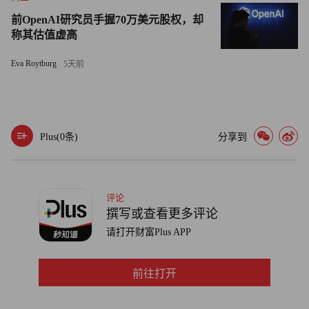
Club）的成员介绍马多夫的投资工具。贾菲也是卡尔•夏皮
罗（Carl Shapiro）的女婿，夏皮罗在纽约市的嘉曼区
前OpenAI研究员手握70万美元股权，却
称其估值虚高
（Garment District）发家，他是马多夫最早、最大的投资者
之一。
Eva Roytburg
5天前
但同马多夫的家人一样，贾菲也声称之前并不知道马多夫
的投资部门是一个骗局。而且在本案中要找出真正的线索相
当困难。就连那些同马多夫前雇员很亲近的人，也对形势的
Plus(
0
条)
分享到
不透明性十分苦恼。没人知道到底曾有多少人为马多夫工作
过。没人知道马多夫曾有多少个投资者，也不清楚他到底管
理过多少资金。
评论
撰写或查看更多评论
卡斯表示：“这明显是历史上最大的财务丑闻和悬案。”
请打开财富Plus APP
希望在结案方面，美国证交会（SEC）比沃伦委员会
（Warren Commission，在肯尼迪总统遇刺后负责调查该案
前往打开
的委员会——译注）略胜一筹。