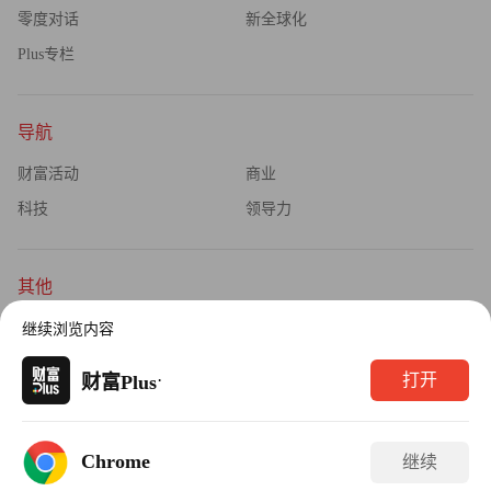
零度对话
新全球化
Plus专栏
导航
财富活动
商业
科技
领导力
其他
杂志订阅
公司介绍
继续浏览内容
隐私政策
广告业务
·
打开
财富Plus
Copyright © 2026财富媒体知识产权有限公司
Chrome
继续
版权所有，未经书面许可，任何机构不得转载