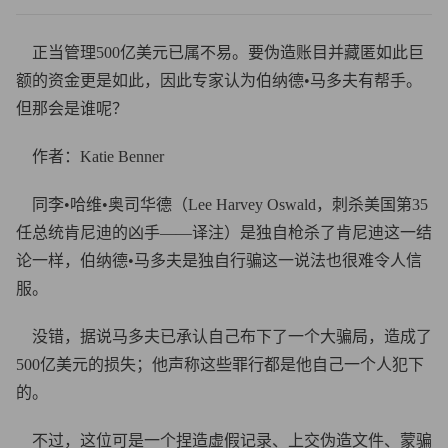
正当管理500亿美元已属不易。要伪造账目并藏匿如此巨
额的资金更是如此，因此专家认为伯纳德•马多夫有帮手。
但那会是谁呢？
作者：Katie Benner
同李•哈维•奥司华德（Lee Harvey Oswald，刺杀美国第35
任总统肯尼迪的凶手——译注）是独自枪杀了肯尼迪这一结
论一样，伯纳德•马多夫是独自行骗这一说法也很难令人信
服。
没错，据说马多夫已承认自己布下了一个大骗局，造成了
500亿美元的损失；他声称这些罪行都是他自己一个人犯下
的。
不过，这位可是一个捏造虚假记录、上交伪造文件、蒙骗