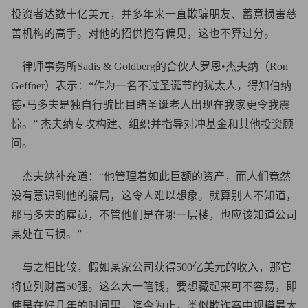
投资者达数十亿美元，并多年来一直欺骗朋友、蓄意损害慈
善机构的高手。对他的招供抱有偏见，这也不算过分。
律师事务所Sadis & Goldberg的合伙人罗恩•杰夫纳（Ron
Geffner）表示：“作为一名不过圣诞节的犹太人，得知伯纳
德•马多夫是独自行骗比目睹圣诞老人出现在我家更令我震
惊。” 杰夫纳专攻构建、组织并指导对冲基金和其他投资顾
问。
杰夫纳补充道：“他管理着如此巨额的资产，而人们竟然
没有意识到他的骗局，这令人难以想象。就算别人不知道，
那马多夫的雇员，不管他们是在哪一层楼，也应该知道公司
某处在亏损。”
与之相比较，假如某家公司获得500亿美元的收入，那它
将位列财富50强。这么大一笔钱，要想藏起来可不容易，即
使是在好几年的时间里。迄今为止，类似欺诈案中规模最大