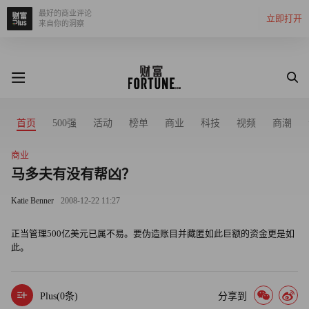
最好的商业评论
立即打开
来自你的洞察
首页
500强
活动
榜单
商业
科技
视频
商潮
商业
马多夫有没有帮凶？
Katie Benner
2008-12-22 11:27
正当管理500亿美元已属不易。要伪造账目并藏匿如此巨额的资金更是如
此。
Plus(
0
条)
分享到