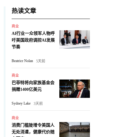
热读文章
商业
AI行业一众领军人物呼
吁美国政府调控AI发展
节奏
Beatrice Nolan
5天前
商业
巴菲特将向家族基金会
捐赠1400亿美元
Sydney Lake
3天前
商业
消费门槛陡增令美国人
无处消遣，健康代价随