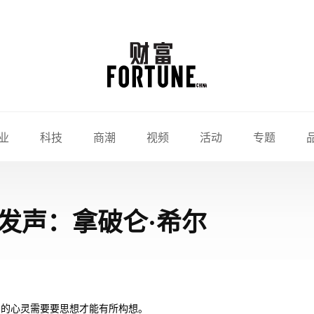
业
科技
商潮
视频
活动
专题
发声：拿破仑·希尔
们的心灵需要要思想才能有所构想。