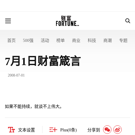
首页
500强
活动
榜单
商业
科技
商潮
专题
7月1日财富箴言
2008-07-01
如果不能持续，就谈不上伟大。
文本设置
Plus(
0
条)
分享到