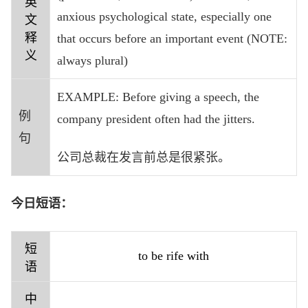
英
anxious psychological state, especially one
文
释
that occurs before an important event (NOTE:
义
always plural)
EXAMPLE: Before giving a speech, the
例
company president often had the jitters.
句
公司总裁在发言前总是很紧张。
今日短语：
短
to be rife with
语
中