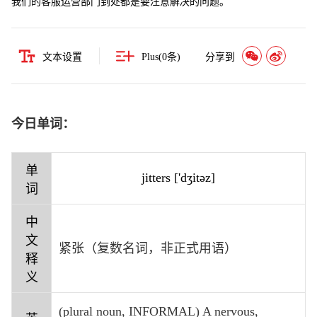
我们的客服运营部门到处都是要注意解决的问题。
文本设置
Plus(
0
条)
分享到
今日单词：
单
jitters ['dʒitəz]
词
中
文
紧张（复数名词，非正式用语）
释
义
(plural noun, INFORMAL) A nervous,