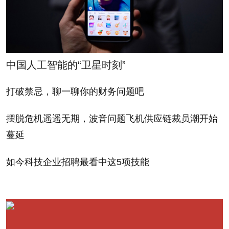
样简单的事情能够开启我的音乐职业生涯。”
关键在于让自己的歌曲登陆歌单。Spotify艺人和厂牌
营销团队负责人杰夫·斯特姆佩克表示，除了用户自己
中国人工智能的“卫星时刻”
创建的歌单之外还有三种歌单。有的歌单是由算法创
建的，旨在用歌曲数据匹配听众数据（例如“每日混合
打破禁忌，聊一聊你的财务问题吧
曲目”或“每周新歌”），有的歌单则是由Spotify100名
左右的编辑精心打造，还有的歌单同时包含了算法和
摆脱危机遥遥无期，波音问题飞机供应链裁员潮开始
蔓延
人工元素。斯特姆佩克说：“我们编辑策略的整体目标
完全在于努力为用户提供适合他们的音乐。”
如今科技企业招聘最看中这5项技能
2018年7月的音频流服务在Spotify for Artists平台上引
入了一个新的歌单提交工具，它实际上可以让音乐人
通过一个在线表格，向歌单推荐音乐，这个表格涵盖