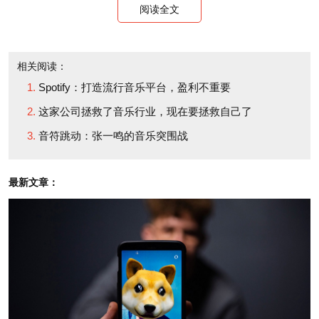
阅读全文
PHOTO BANK VIA GETTY IMAGES
马里兰州流行歌手萨拉·李（艺名REI AMI）到目前为
相关阅读：
止还未获得如此之大的成功，但其首支单曲
Spotify：打造流行音乐平台，盈利不重要
《Snowcone》自去年9月登陆歌单之后已经获得了
这家公司拯救了音乐行业，现在要拯救自己了
Spotify用户120万次的点播量。24岁的萨拉一开始对
音符跳动：张一鸣的音乐突围战
此并不抱太大的期望，然而在其歌曲出现在“反流
行”歌单上之后，其点播量从每天1万次跃升至每天5万
最新文章：
多次。她称其听众一直都说，他们通过Spotify才发现
了萨拉。萨拉说：“我从未想过点播量会增加的如此之
快。”对于音乐行业来说，她还是个新手，而且白天还
有工作要做。“很明显，这个结果让我感到很高兴，但
也令我感到措手不及，因为我从未想过，登陆歌单这