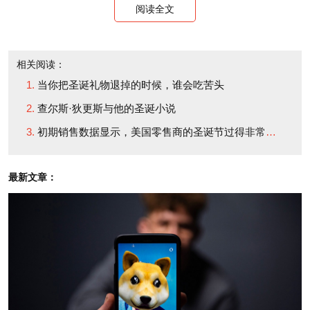
阅读全文
十一名吹风笛的风笛手：2,804.40美元（+3.5%）
相关阅读：
十二名打鼓的鼓手：3,038.10美元（+3.5%）（财富
当你把圣诞礼物退掉的时候，谁会吃苦头
中文网）
查尔斯·狄更斯与他的圣诞小说
初期销售数据显示，美国零售商的圣诞节过得非常愉快
译者：冉文忠
最新文章：