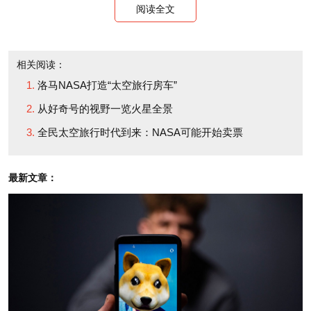
阅读全文
程。
洞察号的首席科学家布鲁斯·巴兰特向BBC透露：“我
相关阅读：
们认为，行星如何进化的一些小细节造成了行星之间
洛马NASA打造“太空旅行房车”
的差别：例如在地球上，人们可以度假，享受日光
从好奇号的视野一览火星全景
浴；在金星上，人们在数秒之内便会被烧的体无完
全民太空旅行时代到来：NASA可能开始卖票
肤；但在火星上，人们则会被冻死。”
最新文章：
《时代》周刊称，洞察号将把数据源源不断地传回地
球，而且至少持续两年的时间。（财富中文网）
译者：冯丰
审校：夏林