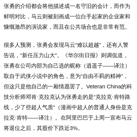
张勇的介绍都会将他描述成一名守旧的会计，而作为
鲜明对比，马云则被刻画成一位白手起家的企业家和
慷慨激昂的演说家，而且在公共场合也是非常有范。
很多人预测，张勇会发现马云“难以超越”，还有人警
告说，“新任压力山大”。《华尔街日报》则调侃道，
张勇在公司内部为自己选的昵称（逍遥子——译注）
取自于武侠小说中的角色，意为“自由不羁的精神”，
但这只是他自己的一厢情愿罢了。Veteran China的科
技分析师邓肯·克拉克认为张勇走的是“克拉克·肯特路
线，少了些超人气质”（漫画中超人的普通人身份是克
拉克·肯特——译注）。在阿里巴巴于上周一宣布马云
将退位之后，其股价下跌近3%。