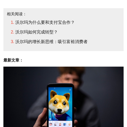
第三道障碍源于政治层面。中国的地方和全国政治网
相关阅读：
络错综复杂，西方企业想处理好各方关系并不容易。
沃尔玛为什么要和支付宝合作？
沃尔玛如何完成转型？
鉴于所有这些因素，通用电气的首席执行官杰夫•伊梅
沃尔玛的增长新思维：吸引富裕消费者
尔特得出这一结论：“中国市场是很大，但很难下
手。”
最新文章：
沃尔玛就在征战中国的过程中收获了惨痛的教训。自
从1996年在深圳开设首家超市以来，沃尔玛一路困难
重重，体现出沃尔玛压根不了解中国的政治、经济和
文化环境。
首先，沃尔玛就不了解中国消费者和中国文化。和美
国不同，中国每个城市的消费者的需求差别很大。所