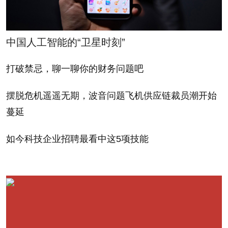
以，沃尔玛在25个省117个城市很难找到适合当地的
产品组合。因此，沃尔玛只能在全中国销售统一的核
中国人工智能的“卫星时刻”
心产品组合，结果压力很大。
打破禁忌，聊一聊你的财务问题吧
而且，沃尔玛没能处理好同全国和地方政界的关系，
卷入了各种纠纷。中国政府还曾因违反地方和全国法
摆脱危机遥遥无期，波音问题飞机供应链裁员潮开始
规对沃尔玛处以罚款，甚至迫使其因所谓的产品违规
蔓延
而暂时关闭店面。虽然认为这些指控毫无理由，沃尔
如今科技企业招聘最看中这5项技能
玛也被迫认罚。
沃尔玛面临最大挑战还是经济方面。由于经济基础设
施并不完善又问题多多，沃尔玛到了中国最大的一项
优势没法发挥出来：技术先进而且效率极高的供应
链。沃尔玛没能预计到，原本的商业模式在中国会面