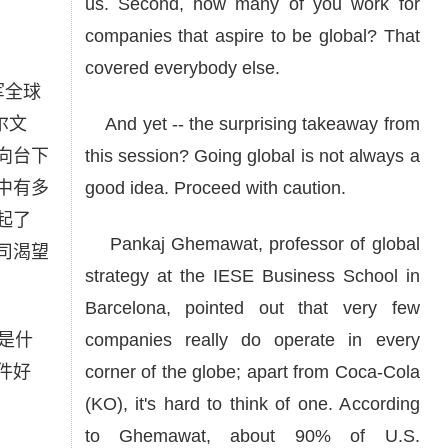
us. Second, how many of you work for
companies that aspire to be global? That
covered everybody else.
军全球
尔文
And yet -- the surprising takeaway from
向台下
this session? Going global is not always a
中有多
good idea. Proceed with caution.
起了
Pankaj Ghemawat, professor of global
司渴望
strategy at the IESE Business School in
Barcelona, pointed out that very few
是什
companies really do operate in every
件好
corner of the globe; apart from Coca-Cola
(KO), it's hard to think of one. According
to Ghemawat, about 90% of U.S.