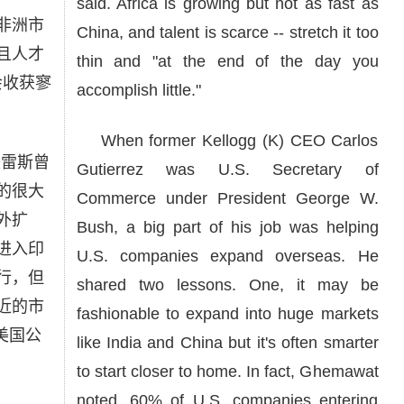
said. Africa is growing but not as fast as
非洲市
China, and talent is scarce -- stretch it too
且人才
thin and "at the end of the day you
会收获寥
accomplish little."
When former Kellogg (K) CEO Carlos
铁雷斯曾
Gutierrez was U.S. Secretary of
的很大
Commerce under President George W.
外扩
Bush, a big part of his job was helping
进入印
U.S. companies expand overseas. He
行，但
shared two lessons. One, it may be
近的市
fashionable to expand into huge markets
美国公
like India and China but it's often smarter
to start closer to home. In fact, Ghemawat
noted, 60% of U.S. companies entering