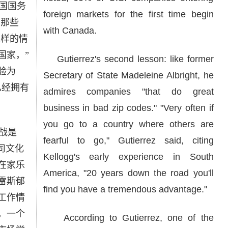
国国务
foreign markets for the first time begin
崇那些
with Canada.
这样的情
国家，”
Gutierrez's second lesson: like former
验为
Secretary of State Madeleine Albright, he
已经拥有
admires companies "that do great
business in bad zip codes." "Very often if
you go to a country where others are
战是
fearful to go," Gutierrez said, citing
司文化
Kellogg's early experience in South
在家乐
America, "20 years down the road you'll
雷斯郁
find you have a tremendous advantage."
工作情
，一个
According to Gutierrez, one of the