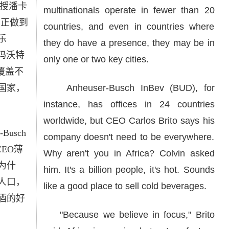
教授潘卡
multinationals operate in fewer than 20
真正做到
countries, and even in countries where
乐
they do have a presence, they may be in
格玛沃特
only one or two key cities.
覆盖不
国家，
Anheuser-Busch InBev (BUD), for
instance, has offices in 24 countries
worldwide, but CEO Carlos Brito says his
usch
company doesn't need to be everywhere.
CEO薄
Why aren't you in Africa? Colvin asked
为什
him. It's a billion people, it's hot. Sounds
人口，
like a good place to sell cold beverages.
酒的好
"Because we believe in focus," Brito