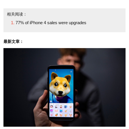
• 28%的购买者已经拥有了iPad。
相关阅读：
77% of iPhone 4 sales were upgrades
• 另外有72%的购买者尚未购买iPad，不过，他们
当中有39%的人表示，可能在未来一年内入手iPad。
最新文章：
总之，从问卷调查的结果来看，黑莓手机制造商
Research in Motion是iPhone 4上市的最大失意者。
6%的受访者都是从黑莓（Blackberry）换用iPhone。
另外两家受冲击比较大的，是谷歌（Google）和诺基
亚（Nokia），分别有3%和2%的受访者，在此前使用
的是Android和诺基亚手机。
译者：项航