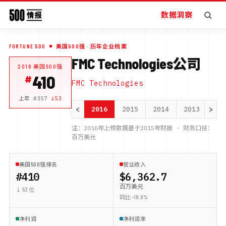
数据洞察
FORTUNE 500
美国500强
· 历年企业档案
FMC Technologies公司
2016
美国500强
410
FMC Technologies
上年 #
357
↓
53
<
>
2016
2015
2014
2013
20
注：
2016
年上榜数据基于
2015
年财报 · 财务口径：
百万美元
美国500强排名
营业收入
#410
$6,362.7
百万美元
↓ 53 位
同比 -19.9%
净利润
净利润率